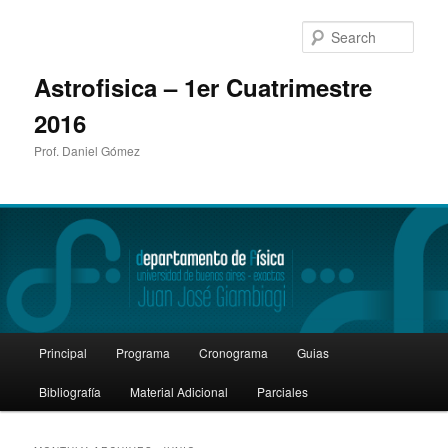
Sear
Astrofisica – 1er Cuatrimestre
2016
Prof. Daniel Gómez
Main
Principal
Programa
Cronograma
Guias
Skip
Skip
menu
Bibliografía
Material Adicional
Parciales
to
to
primary
secondary