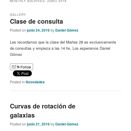
MONTHLY ARCHIVES:
JUNIO 2016
content
content
GALLERY
Clase de consulta
Posted on
junio 24, 2016
by
Daniel Gómez
Les recordamos que la clase del Martes 28 es exclusivamente
de consultas y empieza a las 14 hs. Los esperamos Daniel
Gómez
Follow
Posted in
Novedades
Curvas de rotación de
galaxias
Posted on
junio 21, 2016
by
Daniel Gómez