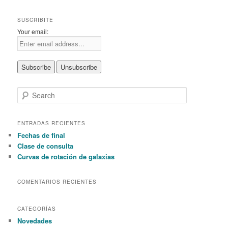
SUSCRIBITE
Your email:
S
e
a
r
ENTRADAS RECIENTES
c
Fechas de final
h
Clase de consulta
Curvas de rotación de galaxias
COMENTARIOS RECIENTES
CATEGORÍAS
Novedades