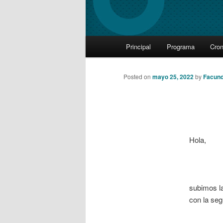
Main
Principal
Programa
Cro
Skip
menu
to
Posted on
mayo 25, 2022
by
Facund
primary
content
Hola,
subimos la
con la seg