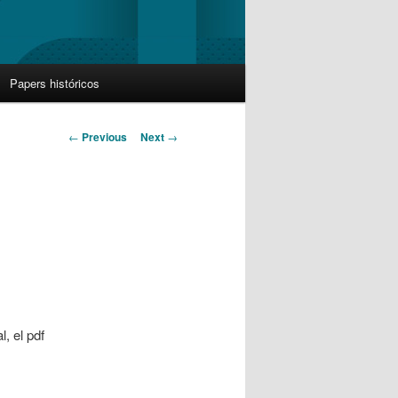
Papers históricos
Post
←
Previous
Next
→
navigation
, el pdf