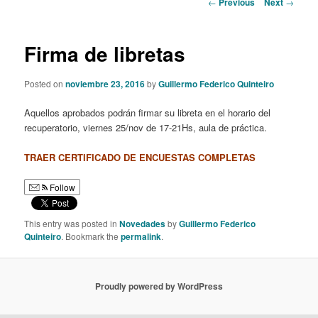
Post
←
Previous
Next
→
navigation
content
Firma de libretas
Posted on
noviembre 23, 2016
by
Guillermo Federico Quinteiro
Aquellos aprobados podrán firmar su libreta en el horario del
recuperatorio, viernes 25/nov de 17-21Hs, aula de práctica.
TRAER CERTIFICADO DE ENCUESTAS COMPLETAS
Follow
This entry was posted in
Novedades
by
Guillermo Federico
Quinteiro
. Bookmark the
permalink
.
Proudly powered by WordPress