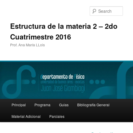
Sear
Estructura de la materia 2 – 2do
Cuatrimestre 2016
Prof. Ana María LLois
Main
Principal
Programa
Guias
Bibliografía General
Skip
menu
Material Adicional
Parciales
to
primary