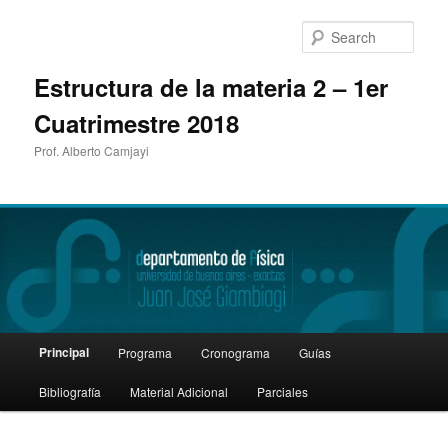
Sear
Estructura de la materia 2 – 1er
Cuatrimestre 2018
Prof. Alberto Camjayi
Main
Principal
Programa
Cronograma
Guías
Skip
menu
Bibliografía
Material Adicional
Parciales
to
primary