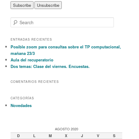
S
e
a
r
ENTRADAS RECIENTES
c
Posible zoom para consultas sobre el TP computacional,
h
mañana 23/3
Aula del recuperatorio
Dos temas: Clase del viernes. Encuestas.
COMENTARIOS RECIENTES
CATEGORÍAS
Novedades
AGOSTO 2020
D
L
M
X
J
V
S