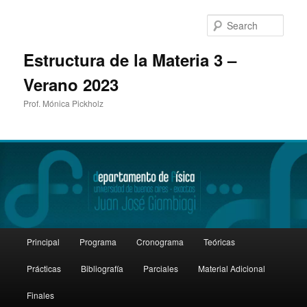
Sear
Estructura de la Materia 3 –
Verano 2023
Prof. Mónica Pickholz
Main
Principal
Programa
Cronograma
Teóricas
Skip
Skip
menu
Prácticas
Bibliografía
Parciales
Material Adicional
to
to
Finales
primary
secondary