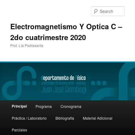
Sear
Electromagnetismo Y Optica C –
2do cuatrimestre 2020
Prof. Lía Pietrasanta
Main
Principal
Programa
Cronograma
Skip
menu
Práctica / Laboratorio
Bibliografía
Material Adicional
to
Parciales
primary