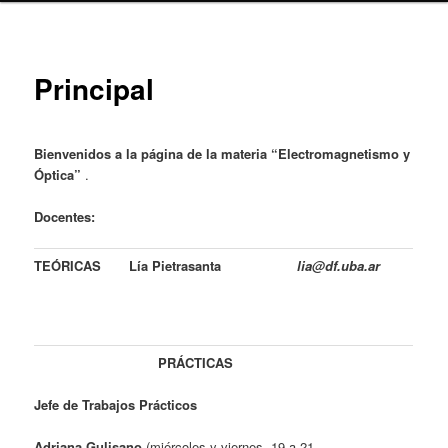
content
Principal
Bienvenidos a la página de la materia “Electromagnetismo y
Óptica”
.
Docentes:
TEÓRICAS
Lía Pietrasanta
lia@df.uba.ar
PRÁCTICAS
Jefe de Trabajos Prácticos
Adriana Gulisano
(miércoles y viernes, 19 a 21