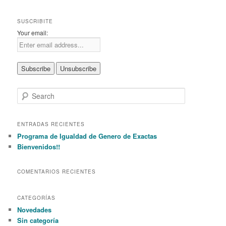
SUSCRIBITE
Your email:
S
e
a
r
ENTRADAS RECIENTES
c
Programa de Igualdad de Genero de Exactas
h
Bienvenidos!!
COMENTARIOS RECIENTES
CATEGORÍAS
Novedades
Sin categoría