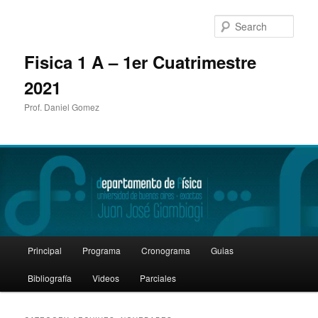
Sear
Fisica 1 A – 1er Cuatrimestre
2021
Prof. Daniel Gomez
Main
Principal
Programa
Cronograma
Guias
Skip
Skip
menu
Bibliografía
Videos
Parciales
to
to
primary
secondary