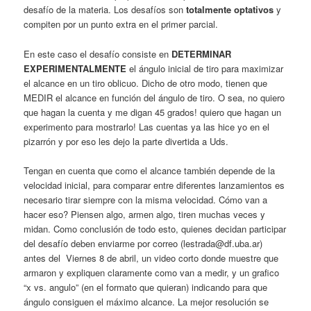
desafío de la materia. Los desafíos son
totalmente optativos
y
compiten por un punto extra en el primer parcial.
En este caso el desafío consiste en
DETERMINAR
EXPERIMENTALMENTE
el ángulo inicial de tiro para maximizar
el alcance en un tiro oblicuo. Dicho de otro modo, tienen que
MEDIR el alcance en función del ángulo de tiro. O sea, no quiero
que hagan la cuenta y me digan 45 grados! quiero que hagan un
experimento para mostrarlo! Las cuentas ya las hice yo en el
pizarrón y por eso les dejo la parte divertida a Uds.
Tengan en cuenta que como el alcance también depende de la
velocidad inicial, para comparar entre diferentes lanzamientos es
necesario tirar siempre con la misma velocidad. Cómo van a
hacer eso? Piensen algo, armen algo, tiren muchas veces y
midan. Como conclusión de todo esto, quienes decidan participar
del desafío deben enviarme por correo (lestrada@df.uba.ar)
antes del Viernes 8 de abril, un video corto donde muestre que
armaron y expliquen claramente como van a medir, y un grafico
“x vs. angulo” (en el formato que quieran) indicando para que
ángulo consiguen el máximo alcance. La mejor resolución se