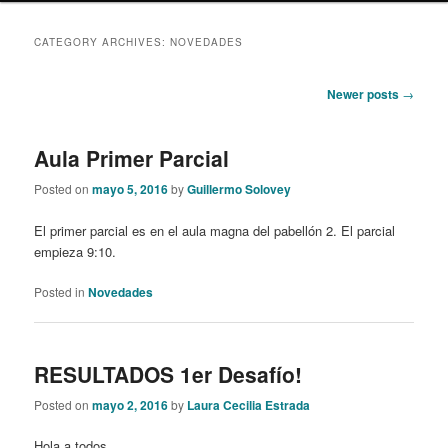
content
content
CATEGORY ARCHIVES:
NOVEDADES
Post
Newer posts
→
navigation
Aula Primer Parcial
Posted on
mayo 5, 2016
by
Guillermo Solovey
El primer parcial es en el aula magna del pabellón 2. El parcial
empieza 9:10.
Posted in
Novedades
RESULTADOS 1er Desafío!
Posted on
mayo 2, 2016
by
Laura Cecilia Estrada
Hola a todos,