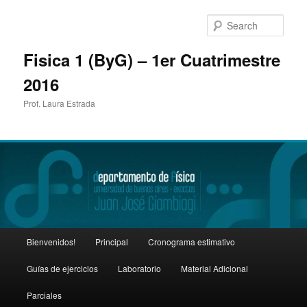
Sear
Fisica 1 (ByG) – 1er Cuatrimestre
2016
Prof. Laura Estrada
Main
Bienvenidos!
Principal
Cronograma estimativo
Skip
Skip
menu
Guías de ejercicios
Laboratorio
Material Adicional
to
to
Parciales
primary
secondary