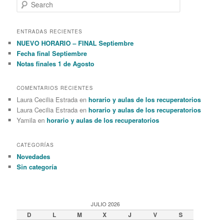
S
e
a
r
ENTRADAS RECIENTES
c
NUEVO HORARIO – FINAL Septiembre
h
Fecha final Septiembre
Notas finales 1 de Agosto
COMENTARIOS RECIENTES
Laura Cecilia Estrada en
horario y aulas de los recuperatorios
Laura Cecilia Estrada en
horario y aulas de los recuperatorios
Yamila en
horario y aulas de los recuperatorios
CATEGORÍAS
Novedades
Sin categoría
JULIO 2026
D
L
M
X
J
V
S