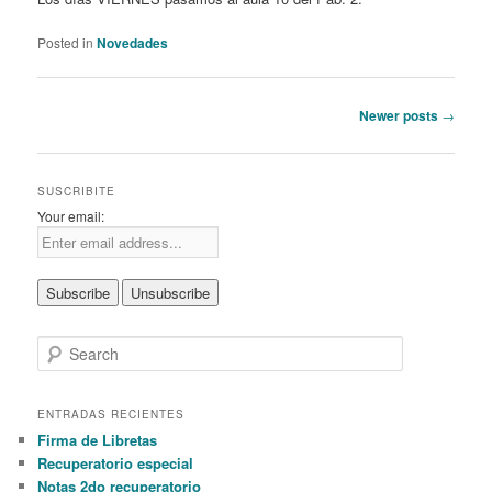
Posted in
Novedades
Post
Newer posts
→
navigation
SUSCRIBITE
Your email:
S
e
a
r
ENTRADAS RECIENTES
c
Firma de Libretas
h
Recuperatorio especial
Notas 2do recuperatorio