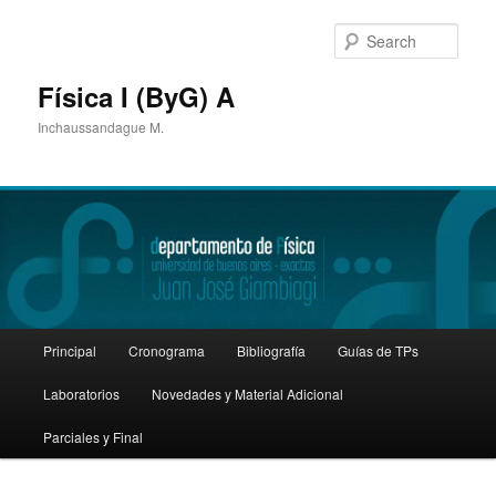
Sear
Física I (ByG) A
Inchaussandague M.
Main
Principal
Cronograma
Bibliografía
Guías de TPs
Skip
Skip
menu
Laboratorios
Novedades y Material Adicional
to
to
Parciales y Final
primary
secondary
content
content