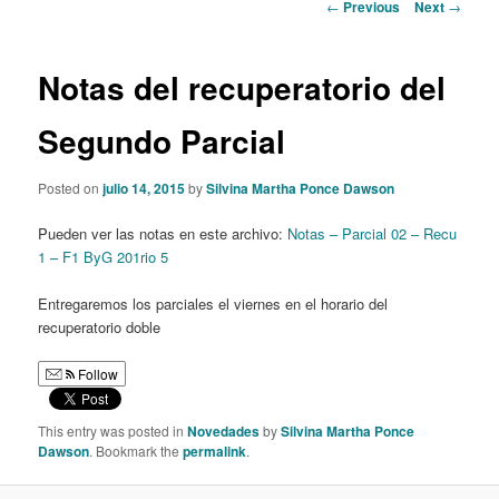
Post
←
Previous
Next
→
navigation
Notas del recuperatorio del
Segundo Parcial
Posted on
julio 14, 2015
by
Silvina Martha Ponce Dawson
Pueden ver las notas en este archivo:
Notas – Parcial 02 – Recu
1 – F1 ByG 201rio 5
Entregaremos los parciales el viernes en el horario del
recuperatorio doble
Follow
This entry was posted in
Novedades
by
Silvina Martha Ponce
Dawson
. Bookmark the
permalink
.