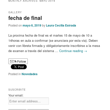
MONTHLY ARCHIVES:
MAYO 2019
content
content
GALLERY
fecha de final
Posted on
mayo 6, 2019
by
Laura Cecilia Estrada
La proxima fecha de final es el martes 15 de mayo de 10 a
14horas en aula a confirmar (se anunciara por esta via). Deben
venir con libreta firmada y obligatoriamente inscribirse a la mesa
de examen a través del sistema …
Continue reading
→
Follow
Posted in
Novedades
SUSCRIBITE
Your email: