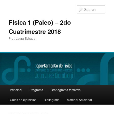
Sear
Fisica 1 (Paleo) – 2do
Cuatrimestre 2018
Prof. Laura Estrada
Main
Principal
Programa
Cronograma tentativo
Skip
Skip
menu
Guias de ejercicios
Bibliografía
Material Adicional
to
to
primary
secondary