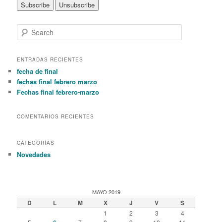
S
e
a
r
ENTRADAS RECIENTES
c
fecha de final
h
fechas final febrero marzo
Fechas final febrero-marzo
COMENTARIOS RECIENTES
CATEGORÍAS
Novedades
MAYO 2019
D
L
M
X
J
V
S
1
2
3
4