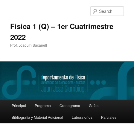
Sear
Fisica 1 (Q) – 1er Cuatrimestre
2022
Prof. Joaquín Sacanell
Main
Principal
Programa
Cronograma
Guías
Skip
menu
Bibliografía y Material Adicional
Laboratorios
Parciales
to
primary