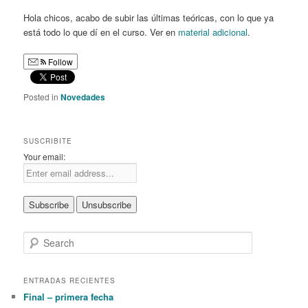
Hola chicos, acabo de subir las últimas teóricas, con lo que ya
está todo lo que dí en el curso. Ver en
material adicional
.
Follow
Posted in
Novedades
SUSCRIBITE
Your email:
S
e
a
r
ENTRADAS RECIENTES
c
Final – primera fecha
h