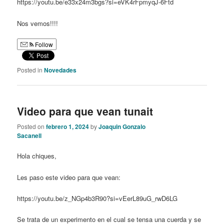
https://youtu.be/e33x24m3bgs?si=eVK4rFpmyqJ-6Ftd
Nos vemos!!!!
Follow
Posted in
Novedades
Video para que vean tunait
Posted on
febrero 1, 2024
by
Joaquin Gonzalo
Sacanell
Hola chiques,
Les paso este video para que vean:
https://youtu.be/z_NGp4b3R90?si=vEerL89uG_rwD6LG
Se trata de un experimento en el cual se tensa una cuerda y se