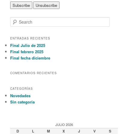
S
e
a
r
ENTRADAS RECIENTES
c
Final Julio de 2025
h
Final febrero 2025
Final fecha diciembre
COMENTARIOS RECIENTES
CATEGORÍAS
Novedades
Sin categoría
JULIO 2026
D
L
M
X
J
V
S