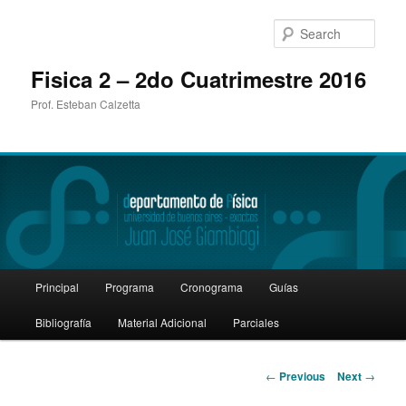
Sear
Fisica 2 – 2do Cuatrimestre 2016
Prof. Esteban Calzetta
Main
Principal
Programa
Cronograma
Guías
Skip
menu
Bibliografía
Material Adicional
Parciales
to
primary
Post
←
Previous
Next
→
navigation
content