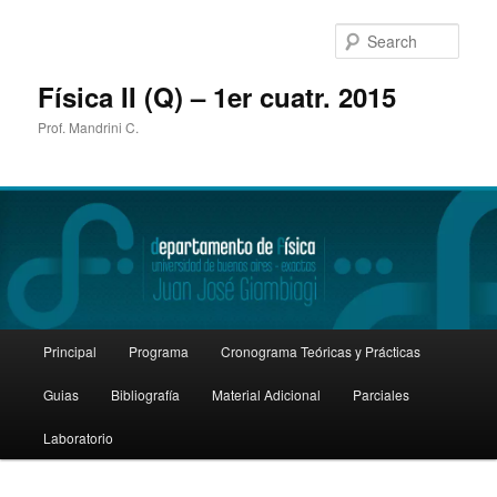
Sear
Física II (Q) – 1er cuatr. 2015
Prof. Mandrini C.
Main
Principal
Programa
Cronograma Teóricas y Prácticas
Skip
menu
Guias
Bibliografía
Material Adicional
Parciales
to
Laboratorio
primary
content