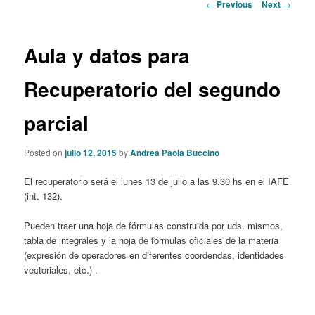
Post
←
Previous
Next
→
navigation
Aula y datos para
Recuperatorio del segundo
parcial
Posted on
julio 12, 2015
by
Andrea Paola Buccino
El recuperatorio será el lunes 13 de julio a las 9.30 hs en el IAFE
(int. 132).
Pueden traer una hoja de fórmulas construida por uds. mismos,
tabla de integrales y la hoja de fórmulas oficiales de la materia
(expresión de operadores en diferentes coordendas, identidades
vectoriales, etc.) .