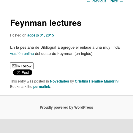
Post
←
Previous
Next
→
navigation
content
Feynman lectures
Posted on
agosto 31, 2015
En la pestaña de Bibliografía agregué el enlace a una muy linda
versión online
del curso de Feynman (en inglés).
Follow
This entry was posted in
Novedades
by
Cristina Hemilse Mandrini
.
Bookmark the
permalink
.
Proudly powered by WordPress