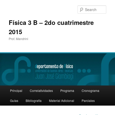
Sear
Física 3 B – 2do cuatrimestre
2015
Prof. Mandrini
Main
Principal
Correlatividades
Programa
Cronograma
Skip
menu
Guías
Bibliografía
Material Adicional
Parciales
to
primary