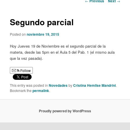
Post
←
Previous
Next
→
navigation
content
Segundo parcial
Posted on
noviembre 19, 2015
Hoy Jueves 19 de Noviembre es el segundo parcial de la
materia, desde las 5pm en el Aula 5 del Pab. 1 (el mismo aula
que la vez pasada).
Follow
This entry was posted in
Novedades
by
Cristina Hemilse Mandrini
.
Bookmark the
permalink
.
Proudly powered by WordPress