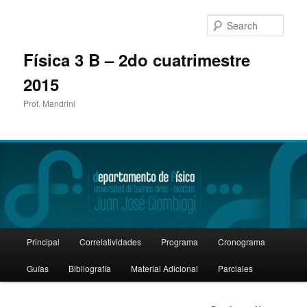
Sear
Física 3 B – 2do cuatrimestre
2015
Prof. Mandrini
Main
Principal
Correlatividades
Programa
Cronograma
Skip
menu
Guías
Bibliografía
Material Adicional
Parciales
to
primary