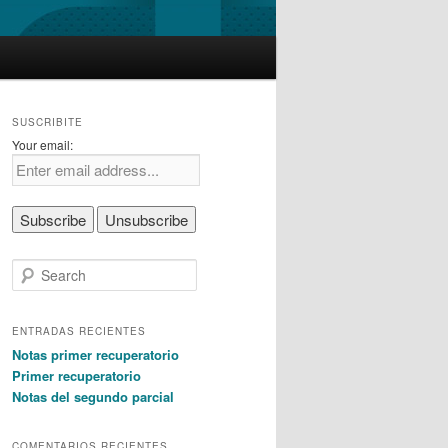
SUSCRIBITE
Your email:
S
e
a
r
ENTRADAS RECIENTES
c
Notas primer recuperatorio
h
Primer recuperatorio
Notas del segundo parcial
COMENTARIOS RECIENTES