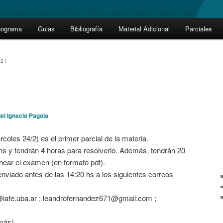
nograma
Guias
Bibliografía
Material Adicional
Parciales
021
el Ignacio Pagola
les 24/2) es el primer parcial de la materia.
hs y tendrán 4 horas para resolverlo. Además, tendrán 20
near el examen (en formato pdf).
nviado antes de las 14:20 hs a los siguientes correos
afe.uba.ar ; leandrofernandez671@gmail.com ;
omás)