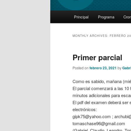
Main
Principal
Programa
Cro
Skip
Skip
menu
to
to
MONTHLY ARCHIVES:
FEBRERO 2
primary
secondary
Primer parcial
content
content
Posted on
febrero 23, 2021
by
Gabri
Como es sabido, mañana (miérco
El parcial comenzará a las 10 
minutos adicionales para esca
El pdf del examen deberá ser e
electrónicos:
gipk75@yahoo.com ; archubi@i
tomaschase96@gmail.com
(Gabriel, Claudio, Leandro, T