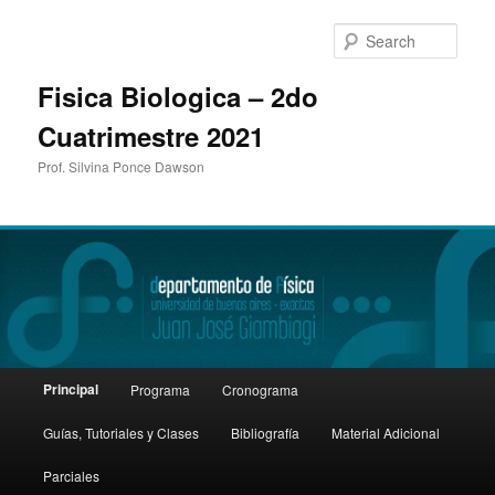
Sear
Fisica Biologica – 2do
Cuatrimestre 2021
Prof. Silvina Ponce Dawson
Main
Principal
Programa
Cronograma
Skip
menu
Guías, Tutoriales y Clases
Bibliografía
Material Adicional
to
Parciales
primary