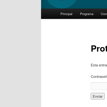
Main
Principal
Programa
Cro
Skip
menu
to
primary
Pro
content
Esta entra
Contraseñ