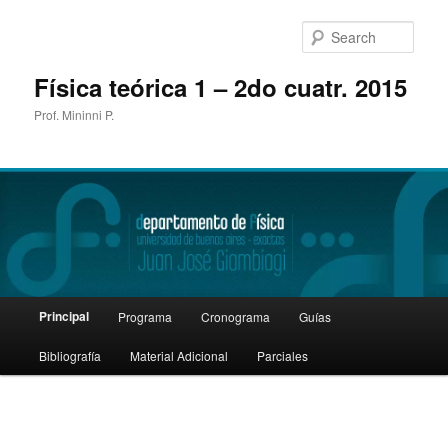
Sear
Física teórica 1 – 2do cuatr. 2015
Prof. Mininni P.
Main
Principal
Programa
Cronograma
Guías
Skip
menu
Bibliografía
Material Adicional
Parciales
to
primary
content