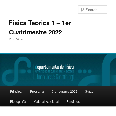
Sear
Fisica Teorica 1 – 1er
Cuatrimestre 2022
Prof. Villar
Main
Principal
Programa
Cronograma 2022
Guías
Skip
Skip
menu
Bibliografía
Material Adicional
Parciales
to
to
primary
secondary