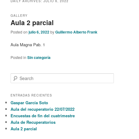
DAILY ARCHIVES:
JULIO 6, 2022
content
content
GALLERY
Aula 2 parcial
Posted on
julio 6, 2022
by
Guillermo Alberto Frank
Aula Magna Pab. 1
Posted in
Sin categoría
S
e
a
r
ENTRADAS RECIENTES
c
Gaspar García Soto
h
Aula del recuperatorio 22/07/2022
Encuestas de fin del cuatrimestre
Aula de Recuperatorios
Aula 2 parcial