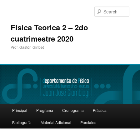
Sear
Fisica Teorica 2 – 2do
cuatrimestre 2020
Prof. Gastón Giribet
Main
Principal
Programa
Cronograma
Práctica
Skip
menu
Bibliografía
Material Adicional
Parciales
to
primary