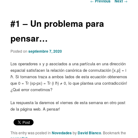
Post
←
Previous
Next
→
navigation
content
#1 – Un problema para
pensar…
Posted on
septiembre 7, 2020
Los operadores x y p asociados a una partícula en una dirección
espacial satisfacen la relación canónica de conmutación [x,p] = i
ℏ. Si tomamos traza a ambos lados de esta ecuación obtenemos
que 0 = Tr (xp-px) = Tr (i ℏ) ≠ 0, lo que plantea una contradicción!
¿Qué error cometimos?
La respuesta la daremos el viernes de esta semana en otro post
de la página web. A pensar!
This entry was posted in
Novedades
by
David Blanco
. Bookmark the