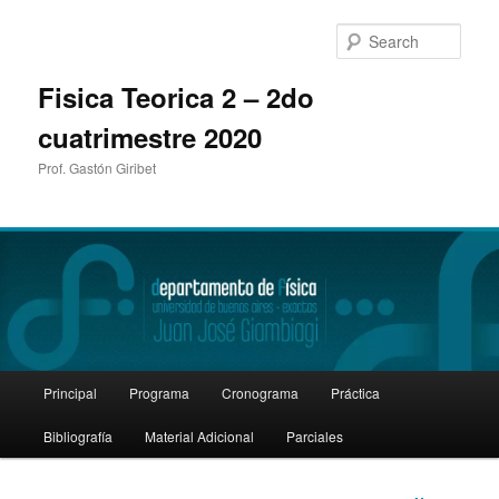
Sear
Fisica Teorica 2 – 2do
cuatrimestre 2020
Prof. Gastón Giribet
Main
Principal
Programa
Cronograma
Práctica
Skip
menu
Bibliografía
Material Adicional
Parciales
to
primary