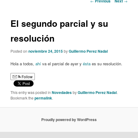
Post
←
Previous
Next
→
navigation
content
El segundo parcial y su
resolución
Posted on
noviembre 24, 2015
by
Guillermo Perez Nadal
Hola a todos,
ahí
va el parcial de ayer y
ésta
es su resolución.
Follow
This entry was posted in
Novedades
by
Guillermo Perez Nadal
.
Bookmark the
permalink
.
Proudly powered by WordPress