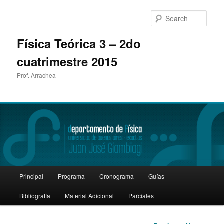
Sear
Física Teórica 3 – 2do
cuatrimestre 2015
Prof. Arrachea
Main
Principal
Programa
Cronograma
Guías
Skip
menu
Bibliografía
Material Adicional
Parciales
to
primary