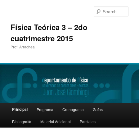
Sear
Física Teórica 3 – 2do
cuatrimestre 2015
Prof. Arrachea
Main
Principal
Programa
Cronograma
Guías
Skip
menu
Bibliografía
Material Adicional
Parciales
to
primary