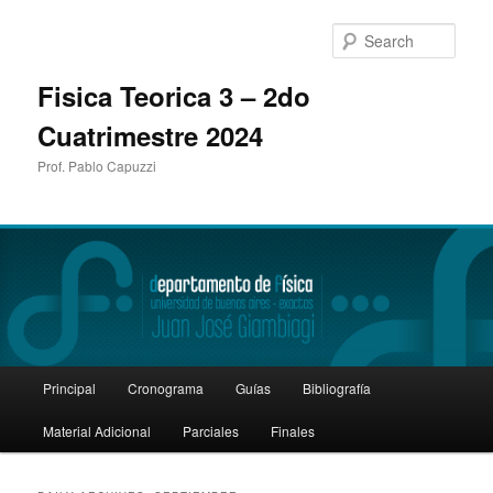
Sear
Fisica Teorica 3 – 2do
Cuatrimestre 2024
Prof. Pablo Capuzzi
Main
Principal
Cronograma
Guías
Bibliografía
Skip
Skip
menu
Material Adicional
Parciales
Finales
to
to
primary
secondary