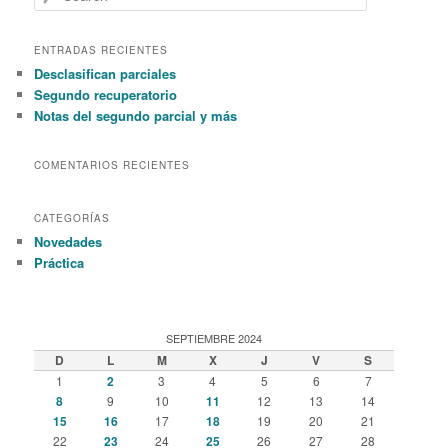
e
a
r
ENTRADAS RECIENTES
c
Desclasifican parciales
h
Segundo recuperatorio
Notas del segundo parcial y más
COMENTARIOS RECIENTES
CATEGORÍAS
Novedades
Práctica
SEPTIEMBRE 2024
D
L
M
X
J
V
S
1
2
3
4
5
6
7
8
9
10
11
12
13
14
15
16
17
18
19
20
21
22
23
24
25
26
27
28