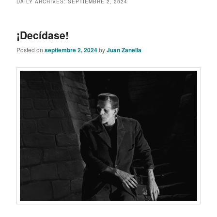
DAILY ARCHIVES:
SEPTIEMBRE 2, 2024
content
content
¡Decídase!
Posted on
septiembre 2, 2024
by
Juan Zanella