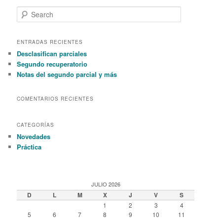
S
e
a
r
ENTRADAS RECIENTES
c
Desclasifican parciales
h
Segundo recuperatorio
Notas del segundo parcial y más
COMENTARIOS RECIENTES
CATEGORÍAS
Novedades
Práctica
JULIO 2026
D
L
M
X
J
V
S
1
2
3
4
5
6
7
8
9
10
11