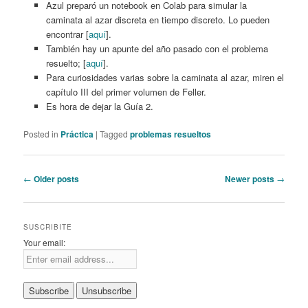
Azul preparó un notebook en Colab para simular la
caminata al azar discreta en tiempo discreto. Lo pueden
encontrar [
aquí
].
También hay un apunte del año pasado con el problema
resuelto; [
aquí
].
Para curiosidades varias sobre la caminata al azar, miren el
capítulo III del primer volumen de Feller.
Es hora de dejar la Guía 2.
Posted in
Práctica
|
Tagged
problemas resueltos
Post
←
Older posts
Newer posts
→
navigation
SUSCRIBITE
Your email: