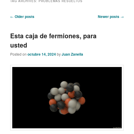
TAG ARCHIVES:
PROBLEMAS RESUELTOS
content
content
Post
←
Older posts
Newer posts
→
navigation
Esta caja de fermiones, para
usted
Posted on
octubre 14, 2024
by
Juan Zanella