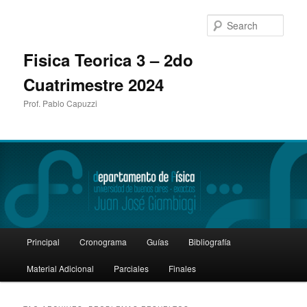
Sear
Fisica Teorica 3 – 2do
Cuatrimestre 2024
Prof. Pablo Capuzzi
Main
Principal
Cronograma
Guías
Bibliografía
Skip
Skip
menu
Material Adicional
Parciales
Finales
to
to
primary
secondary