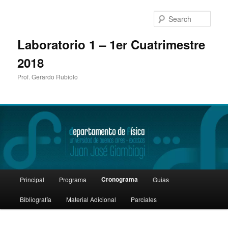
Sear
Laboratorio 1 – 1er Cuatrimestre
2018
Prof. Gerardo Rubiolo
Main
Cronograma
Principal
Programa
Guias
Skip
menu
Bibliografía
Material Adicional
Parciales
to
primary