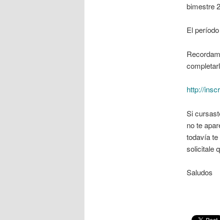
bimestre 
El período
Recordamos
completarl
http://ins
Si cursast
no te apar
todavía te
solicitale
Saludos