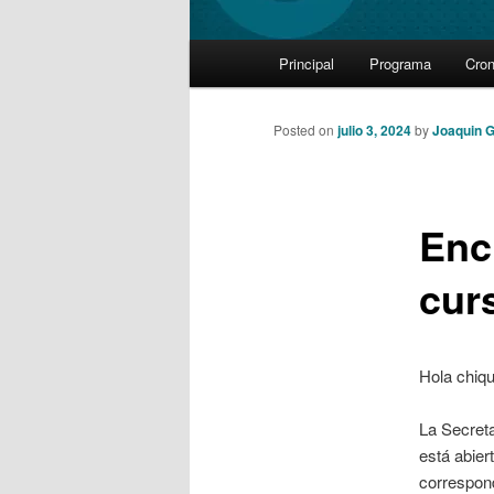
Main
Principal
Programa
Cro
Skip
menu
to
Posted on
julio 3, 2024
by
Joaquin G
primary
Enc
content
cur
Hola chiq
La Secreta
está abier
correspond