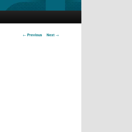
Post
←
Previous
Next
→
navigation