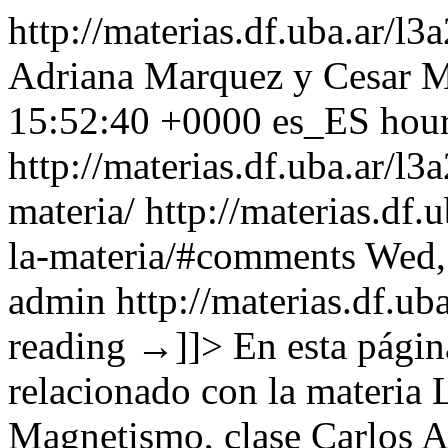
http://materias.df.uba.ar/l
Adriana Marquez y Cesar 
15:52:40 +0000
es_ES
hou
http://materias.df.uba.ar/l
materia/
http://materias.df.
la-materia/#comments
Wed,
admin
http://materias.df.ub
reading
→
]]>
En esta págin
relacionado con la materia 
Magnetismo, clase Carlos 