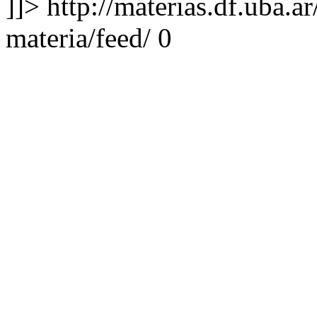
]]>
http://materias.df.uba.a
materia/feed/
0