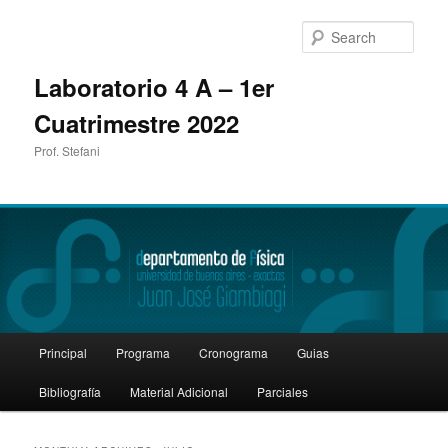
Sear
Laboratorio 4 A – 1er
Cuatrimestre 2022
Prof. Stefani
Main
Principal
Programa
Cronograma
Guias
Skip
Skip
menu
Bibliografía
Material Adicional
Parciales
to
to
primary
secondary