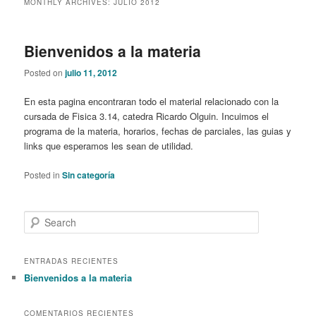
MONTHLY ARCHIVES:
JULIO 2012
content
content
Bienvenidos a la materia
Posted on
julio 11, 2012
En esta pagina encontraran todo el material relacionado con la
cursada de Fisica 3.14, catedra Ricardo Olguin. Incuimos el
programa de la materia, horarios, fechas de parciales, las guias y
links que esperamos les sean de utilidad.
Posted in
Sin categoría
S
e
a
r
ENTRADAS RECIENTES
c
Bienvenidos a la materia
h
COMENTARIOS RECIENTES