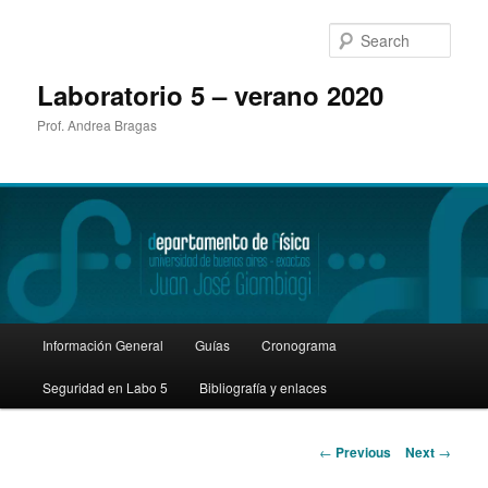
Sear
Laboratorio 5 – verano 2020
Prof. Andrea Bragas
Main
Información General
Guías
Cronograma
Skip
menu
Seguridad en Labo 5
Bibliografía y enlaces
to
primary
Post
←
Previous
Next
→
navigation
content