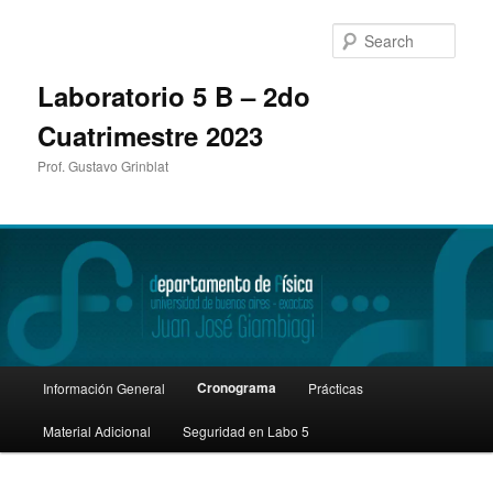
Sear
Laboratorio 5 B – 2do
Cuatrimestre 2023
Prof. Gustavo Grinblat
Main
Cronograma
Información General
Prácticas
Skip
menu
Material Adicional
Seguridad en Labo 5
to
primary