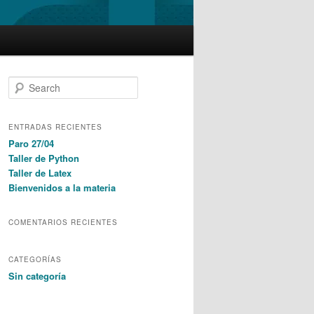
S
e
a
r
ENTRADAS RECIENTES
c
Paro 27/04
h
Taller de Python
Taller de Latex
Bienvenidos a la materia
COMENTARIOS RECIENTES
CATEGORÍAS
Sin categoría