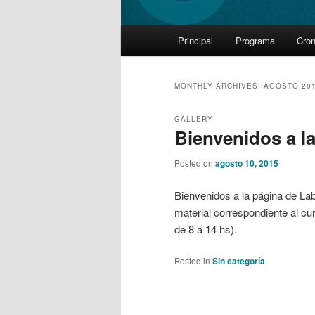
Main
Principal
Programa
Cro
Skip
Skip
menu
to
to
MONTHLY ARCHIVES:
AGOSTO 20
primary
secondary
GALLERY
Bienvenidos a la
content
content
Posted on
agosto 10, 2015
Bienvenidos a la página de Lab
material correspondiente al cu
de 8 a 14 hs).
Posted in
Sin categoría