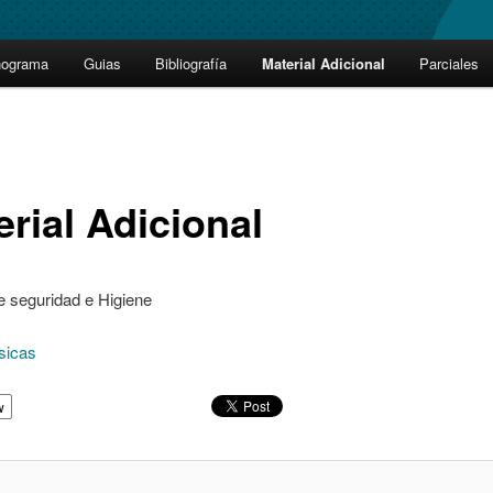
nograma
Guias
Bibliografía
Material Adicional
Parciales
erial Adicional
 seguridad e Higiene
sicas
w