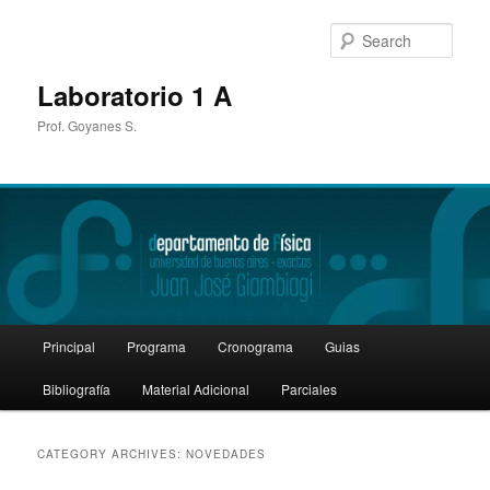
Sear
Laboratorio 1 A
Prof. Goyanes S.
Main
Principal
Programa
Cronograma
Guias
Skip
Skip
menu
Bibliografía
Material Adicional
Parciales
to
to
primary
secondary
CATEGORY ARCHIVES:
NOVEDADES
content
content