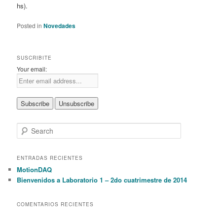
hs).
Posted in
Novedades
SUSCRIBITE
Your email:
S
e
a
r
ENTRADAS RECIENTES
c
MotionDAQ
h
Bienvenidos a Laboratorio 1 – 2do cuatrimestre de 2014
COMENTARIOS RECIENTES