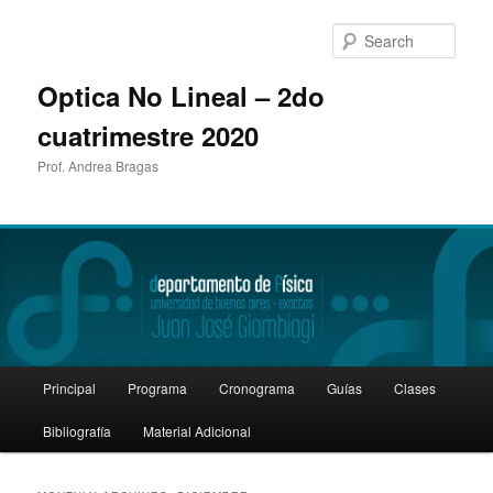
Sear
Optica No Lineal – 2do
cuatrimestre 2020
Prof. Andrea Bragas
Main
Principal
Programa
Cronograma
Guías
Clases
Skip
Skip
menu
Bibliografía
Material Adicional
to
to
primary
secondary