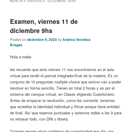
MONTHLY ARCHIVES:
DICIEMBRE 2020
content
content
Examen, viernes 11 de
diciembre 9hs
Posted on
diciembre 9, 2020
by
Andrea Veronica
Bragas
Hola a todes
les recuerdo que este viernes 11 nos encontramos en el aula
virtual para rendir el parcial integrador/final de la materia. Es un
conjunto de 10 preguntas
multiple choice
que estimo van a poder
resolver en forma sencilla. Tienen en total 2 horas y es por el
sistema del campus virtual, en Clases eligiendo Cuestionario.
Antes de empezar la resolución, como les comenté, tenemos
que acreditar la identidad individual y filmar porque tiene entidad
de final. Así que seamos puntuales y estemos todes a las 9 para
no retrasar todo, con DNI o libreta.
Quienes tengan algún problema de conectividad ese día, por