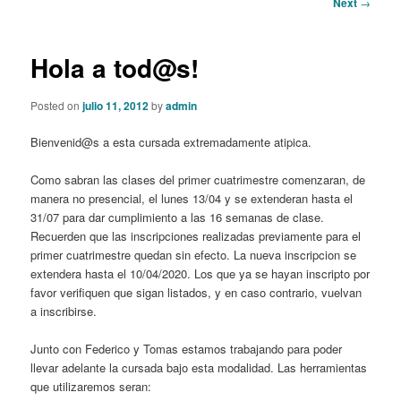
Post
Next
→
navigation
content
Hola a tod@s!
Posted on
julio 11, 2012
by
admin
Bienvenid@s a esta cursada extremadamente atipica.
Como sabran las clases del primer cuatrimestre comenzaran, de
manera no presencial, el lunes 13/04 y se extenderan hasta el
31/07 para dar cumplimiento a las 16 semanas de clase.
Recuerden que las inscripciones realizadas previamente para el
primer cuatrimestre quedan sin efecto. La nueva inscripcion se
extendera hasta el 10/04/2020. Los que ya se hayan inscripto por
favor verifiquen que sigan listados, y en caso contrario, vuelvan
a inscribirse.
Junto con Federico y Tomas estamos trabajando para poder
llevar adelante la cursada bajo esta modalidad. Las herramientas
que utilizaremos seran: