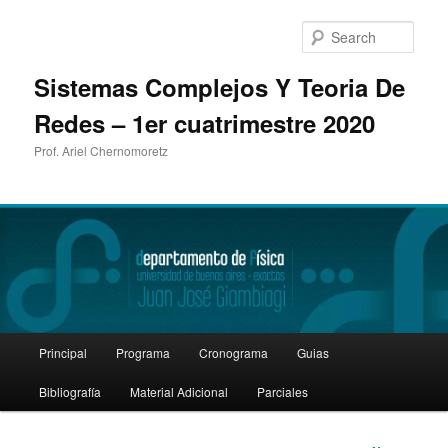
Sear
Sistemas Complejos Y Teoria De
Redes – 1er cuatrimestre 2020
Prof. Ariel Chernomoretz
Main
Principal
Programa
Cronograma
Guias
Skip
menu
Bibliografía
Material Adicional
Parciales
to
primary