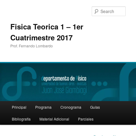
Sear
Fisica Teorica 1 – 1er
Cuatrimestre 2017
Prof. Fernando Lombardo
Main
Principal
Programa
Cronograma
Guías
Skip
menu
Bibliografía
Material Adicional
Parciales
to
primary