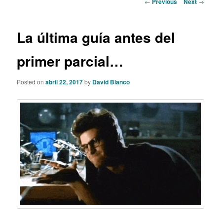
Post
←
Previous
Next
→
navigation
content
La última guía antes del
primer parcial…
Posted on
abril 22, 2017
by
David Blanco