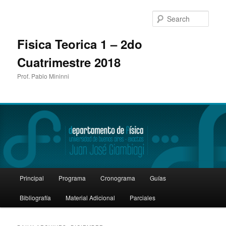
Sear
Fisica Teorica 1 – 2do
Cuatrimestre 2018
Prof. Pablo Mininni
Main
Principal
Programa
Cronograma
Guías
Skip
Skip
menu
Bibliografía
Material Adicional
Parciales
to
to
primary
secondary