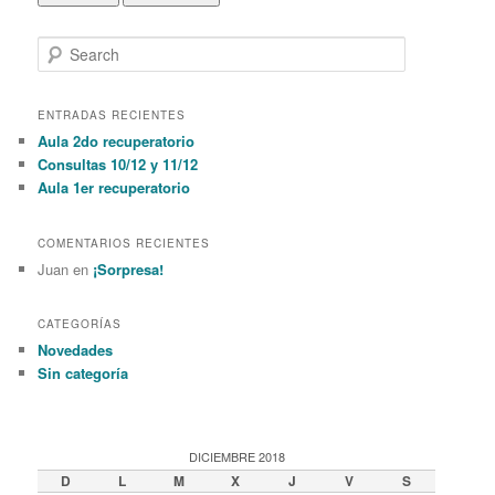
S
e
a
r
ENTRADAS RECIENTES
c
Aula 2do recuperatorio
h
Consultas 10/12 y 11/12
Aula 1er recuperatorio
COMENTARIOS RECIENTES
Juan en
¡Sorpresa!
CATEGORÍAS
Novedades
Sin categoría
DICIEMBRE 2018
D
L
M
X
J
V
S