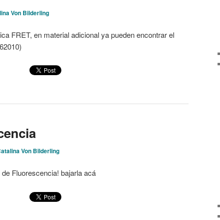
ina Von Bilderling
nica FRET, en material adicional ya pueden encontrar el
h62010)
cencia
atalina Von Bilderling
a de Fluorescencia! bajarla acá