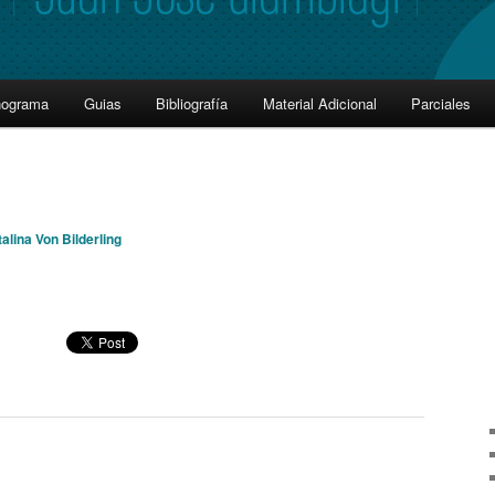
nograma
Guias
Bibliografía
Material Adicional
Parciales
alina Von Bilderling