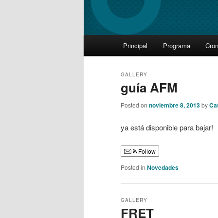
Main
Principal
Programa
Cro
Skip
Skip
menu
to
to
GALLERY
guía AFM
primary
secondary
Posted on
noviembre 8, 2013
by
Cat
content
content
ya está disponible para bajar!
Follow
Posted in
Novedades
GALLERY
FRET