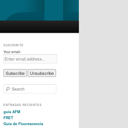
SUSCRIBITE
Your email:
S
e
a
r
ENTRADAS RECIENTES
c
guía AFM
h
FRET
Guía de Fluorescencia