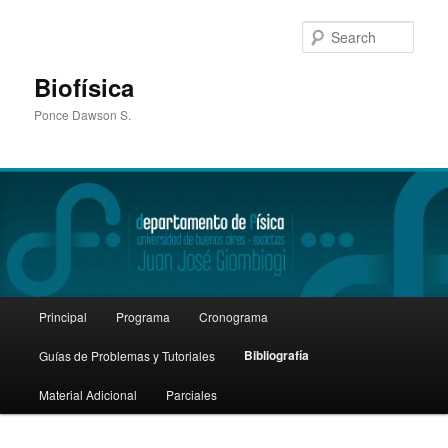
Sear
Biofísica
Ponce Dawson S.
Main
Principal
Programa
Cronograma
Skip
menu
Bibliografía
Guías de Problemas y Tutoriales
to
Material Adicional
Parciales
primary
content