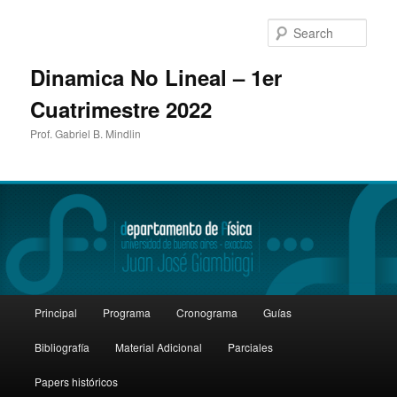
Sear
Dinamica No Lineal – 1er
Cuatrimestre 2022
Prof. Gabriel B. Mindlin
Main
Principal
Programa
Cronograma
Guías
Skip
Skip
menu
Bibliografía
Material Adicional
Parciales
to
to
Papers históricos
primary
secondary