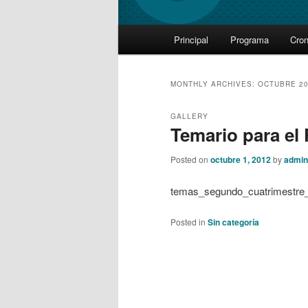
Main
Principal
Programa
Cro
Skip
Skip
menu
to
to
MONTHLY ARCHIVES:
OCTUBRE 2
primary
secondary
GALLERY
Temario para el 
content
content
Posted on
octubre 1, 2012
by
admin
temas_segundo_cuatrimestre
Posted in
Sin categoría