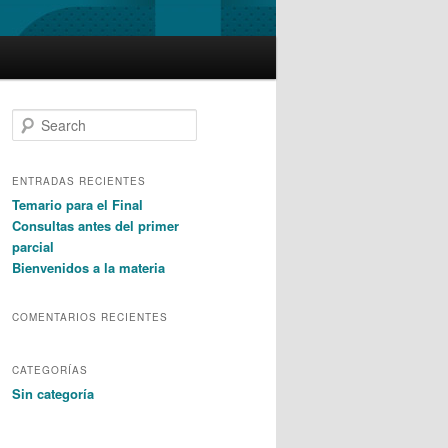
S
e
a
r
ENTRADAS RECIENTES
c
Temario para el Final
h
Consultas antes del primer
parcial
Bienvenidos a la materia
COMENTARIOS RECIENTES
CATEGORÍAS
Sin categoría