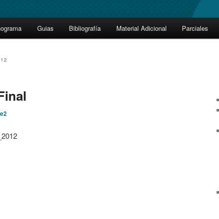
nograma
Guias
Bibliografía
Material Adicional
Parciales
012
Final
e2
_2012