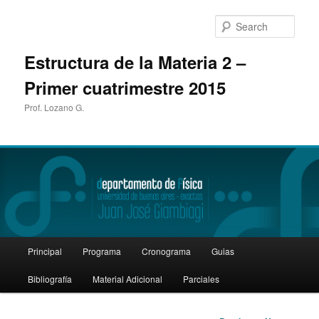
Sear
Estructura de la Materia 2 –
Primer cuatrimestre 2015
Prof. Lozano G.
Main
Principal
Programa
Cronograma
Guias
Skip
menu
Bibliografía
Material Adicional
Parciales
to
primary