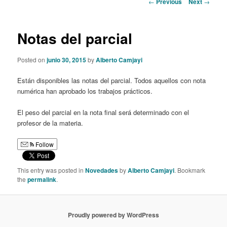
Post
←
Previous
Next
→
navigation
content
Notas del parcial
Posted on
junio 30, 2015
by
Alberto Camjayi
Están disponibles las notas del parcial. Todos aquellos con nota
numérica han aprobado los trabajos prácticos.
El peso del parcial en la nota final será determinado con el
profesor de la materia.
Follow
This entry was posted in
Novedades
by
Alberto Camjayi
. Bookmark
the
permalink
.
Proudly powered by WordPress