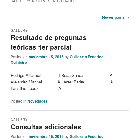
CATEGORY ARCHIVES:
NOVEDADES
content
content
Post
Newer posts
→
navigation
GALLERY
Resultado de preguntas
teóricas 1er parcial
Posted on
noviembre 15, 2016
by
Guillermo Federico
Quinteiro
Rodrigo Villarreal I Rosa Sandá A
Alejandro Marinelli A Javier Badia A
Faustino López A
Posted in
Novedades
GALLERY
Consultas adicionales
Posted on
noviembre 15, 2016
by
Guillermo Federico