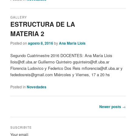
GALLERY
ESTRUCTURA DE LA
MATERIA 2
Posted on
agosto 8, 2016
by
Ana Maria Llois
Segundo Cuatrimestre 2016 DOCENTES: Ana María Llois
llois@df.uba.ar Guillermo Quinteiro gquinteiro@df.uba.ar
Florencia Ludovico y Federico Dos Reis mflorencia@df.uba.ar y
fededosreis@gmail.com Miércoles y Viernes, 17 a 20 hs
Posted in
Novedades
Post
Newer posts
→
navigation
SUSCRIBITE
Your email: