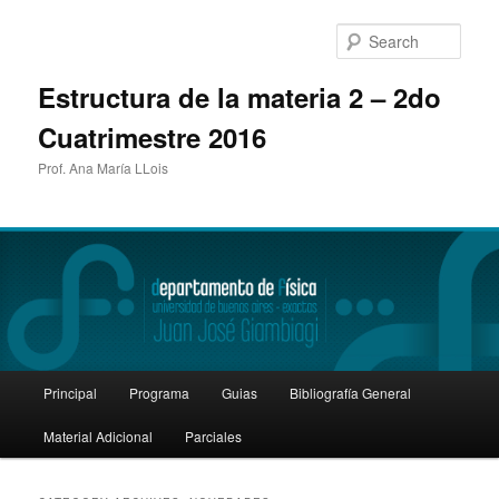
Sear
Estructura de la materia 2 – 2do
Cuatrimestre 2016
Prof. Ana María LLois
Main
Principal
Programa
Guias
Bibliografía General
Skip
Skip
menu
Material Adicional
Parciales
to
to
primary
secondary