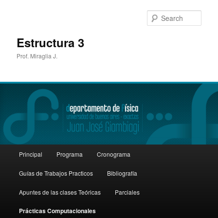
Sear
Estructura 3
Prof. Miraglia J.
Main
Principal
Programa
Cronograma
Skip
menu
Guías de Trabajos Practicos
Bibliografía
to
Apuntes de las clases Teóricas
Parciales
primary
Prácticas Computacionales
content