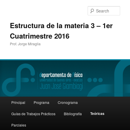
Sear
Estructura de la materia 3 – 1er
Cuatrimestre 2016
Prof. Jorge Miraglia
Main
Principal
Programa
Cronograma
Skip
menu
Teóricas
Guías de Trabajos Prácticos
Bibliografía
to
Parciales
primary