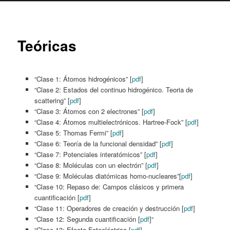
content
Teóricas
“Clase 1: Átomos hidrogénicos” [
pdf
]
“Clase 2: Estados del continuo hidrogénico. Teoria de
scattering” [
pdf
]
“Clase 3: Átomos con 2 electrones” [
pdf
]
“Clase 4: Átomos multielectrónicos. Hartree-Fock” [
pdf
]
“Clase 5: Thomas Fermi” [
pdf
]
“Clase 6: Teoría de la funcional densidad” [
pdf
]
“Clase 7: Potenciales interatómicos” [
pdf
]
“Clase 8: Moléculas con un electrón” [
pdf
]
“Clase 9: Moléculas diatómicas homo-nucleares”[
pdf
]
“Clase 10: Repaso de: Campos clásicos y primera
cuantificación [
pdf
]
“Clase 11: Operadores de creación y destrucción [
pdf
]
“Clase 12: Segunda cuantificación [
pdf
]“
“Clase 13: Efecto Fotoeléctrico [
pdf
]